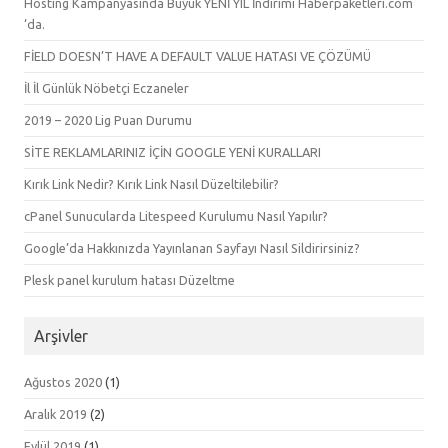
Hosting Kampanyasında Büyük YENİ YIL İndirimi Haberpaketleri.com
‘da.
FİELD DOESN’T HAVE A DEFAULT VALUE HATASI VE ÇÖZÜMÜ
İl İl Günlük Nöbetçi Eczaneler
2019 – 2020 Lig Puan Durumu
SİTE REKLAMLARINIZ İÇİN GOOGLE YENİ KURALLARI
Kırık Link Nedir? Kırık Link Nasıl Düzeltilebilir?
cPanel Sunucularda Litespeed Kurulumu Nasıl Yapılır?
Google’da Hakkınızda Yayınlanan Sayfayı Nasıl Sildirirsiniz?
Plesk panel kurulum hatası Düzeltme
Arşivler
Ağustos 2020
(1)
Aralık 2019
(2)
Eylül 2019
(1)