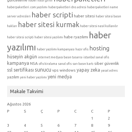
güncelleme
haber nasıl girilir
haberpaketleri.com yazılımı
haberpaketleri dns adresi
haberpaketleri name
haber scripti
haber sitesi
server adresleri
haber sitesi basın
haber sitesi kurmak
hakları
haber sitesi nasıl kullanılır
haber
habe ryazılımı
haber sitesi scripti
haber sitesi yazılımı
yazılımı
hosting
haber yazılımı kampanyası
hazır ofis
hüseyin akgün
internet medyası basın tasarısı
istanbul sanal ofis
kampanya
NSA
siber güvenlik
ofis kiralama
sanal ofis
sarı basın kartı
sunucu
ssl sertifikası
yapay zeka
vps
windows
yasal adres
yeni medya
yazılım
yeni haber yazılımı
Makale Takvimi
Ağustos 2026
P
S
Ç
P
C
C
P
1
2
3
4
5
6
7
8
9