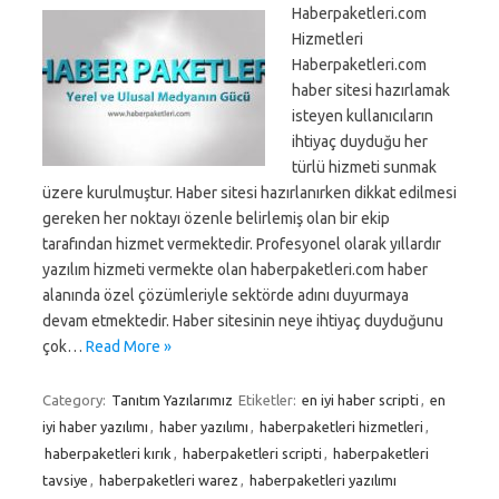
Haberpaketleri.com
Hizmetleri
Haberpaketleri.com
haber sitesi hazırlamak
isteyen kullanıcıların
ihtiyaç duyduğu her
türlü hizmeti sunmak
üzere kurulmuştur. Haber sitesi hazırlanırken dikkat edilmesi
gereken her noktayı özenle belirlemiş olan bir ekip
tarafından hizmet vermektedir. Profesyonel olarak yıllardır
yazılım hizmeti vermekte olan haberpaketleri.com haber
alanında özel çözümleriyle sektörde adını duyurmaya
devam etmektedir. Haber sitesinin neye ihtiyaç duyduğunu
çok…
Read More »
Category:
Tanıtım Yazılarımız
Etiketler:
en iyi haber scripti
,
en
iyi haber yazılımı
,
haber yazılımı
,
haberpaketleri hizmetleri
,
haberpaketleri kırık
,
haberpaketleri scripti
,
haberpaketleri
tavsiye
,
haberpaketleri warez
,
haberpaketleri yazılımı