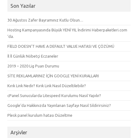
Son Yazılar
30 Ağustos Zafer Bayramınız Kutlu Olsun…
Hosting Kampanyasında Büyük YENİ YIL İndirimi Haberpaketleri.com
‘da.
FİELD DOESN’T HAVE A DEFAULT VALUE HATASI VE ÇÖZÜMÜ
İl İl Günlük Nöbetçi Eczaneler
2019 – 2020 Lig Puan Durumu
SİTE REKLAMLARINIZ İÇİN GOOGLE YENİ KURALLARI
Kırık Link Nedir? Kırık Link Nasıl Düzeltilebilir?
cPanel Sunucularda Litespeed Kurulumu Nasıl Yapılır?
Google’da Hakkınızda Yayınlanan Sayfayı Nasıl Sildirirsiniz?
Plesk panel kurulum hatası Düzeltme
Arşivler