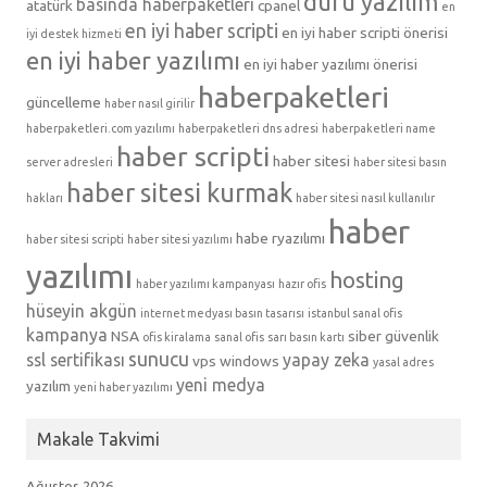
duru yazılım
basında haberpaketleri
atatürk
cpanel
en
en iyi haber scripti
en iyi haber scripti önerisi
iyi destek hizmeti
en iyi haber yazılımı
en iyi haber yazılımı önerisi
haberpaketleri
güncelleme
haber nasıl girilir
haberpaketleri.com yazılımı
haberpaketleri dns adresi
haberpaketleri name
haber scripti
haber sitesi
server adresleri
haber sitesi basın
haber sitesi kurmak
hakları
haber sitesi nasıl kullanılır
haber
habe ryazılımı
haber sitesi scripti
haber sitesi yazılımı
yazılımı
hosting
haber yazılımı kampanyası
hazır ofis
hüseyin akgün
internet medyası basın tasarısı
istanbul sanal ofis
kampanya
NSA
siber güvenlik
ofis kiralama
sanal ofis
sarı basın kartı
sunucu
ssl sertifikası
yapay zeka
vps
windows
yasal adres
yeni medya
yazılım
yeni haber yazılımı
Makale Takvimi
Ağustos 2026