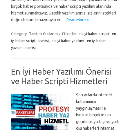
birçok haber portalında ve haber scripti yazılımı alanında
hizmet sunmaktayız. Üstelik yazılımlarınızı sizlerin istekleri
doğrultusunda hazırlayıp en…
Read More »
Category:
Tanıtım Yazılarımız
Etiketler:
en iyi haber scripti
,
en
iyi haber scripti önerisi
,
en iyi haber yazılımı
,
en iyi haber
yazılımı önerisi
En İyi Haber Yazılımı Önerisi
ve Haber Scripti Hizmetleri
Son yıllarda internet
kullanımının
yaygınlaşması ile
birlikte birçok insan
gündemi, yurt içi ve yurt
dışı haberleri internet