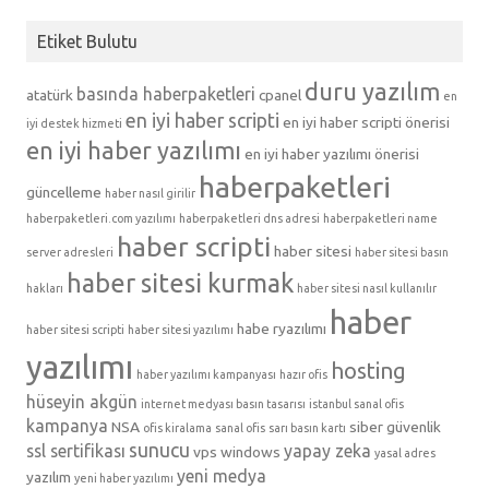
Etiket Bulutu
duru yazılım
basında haberpaketleri
atatürk
cpanel
en
en iyi haber scripti
en iyi haber scripti önerisi
iyi destek hizmeti
en iyi haber yazılımı
en iyi haber yazılımı önerisi
haberpaketleri
güncelleme
haber nasıl girilir
haberpaketleri.com yazılımı
haberpaketleri dns adresi
haberpaketleri name
haber scripti
haber sitesi
server adresleri
haber sitesi basın
haber sitesi kurmak
hakları
haber sitesi nasıl kullanılır
haber
habe ryazılımı
haber sitesi scripti
haber sitesi yazılımı
yazılımı
hosting
haber yazılımı kampanyası
hazır ofis
hüseyin akgün
internet medyası basın tasarısı
istanbul sanal ofis
kampanya
NSA
siber güvenlik
ofis kiralama
sanal ofis
sarı basın kartı
sunucu
ssl sertifikası
yapay zeka
vps
windows
yasal adres
yeni medya
yazılım
yeni haber yazılımı