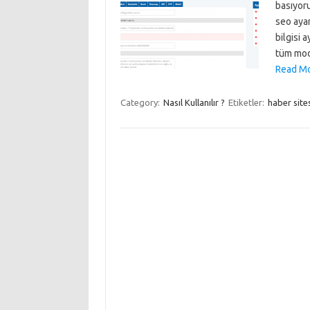
basıyor
seo ayarl
bilgisi 
tüm mod
Read Mo
Category:
Nasıl Kullanılır ?
Etiketler:
haber sitesi