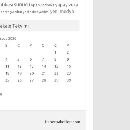
sunucu
tifikası
yapay zeka
vps
windows
yeni medya
yazılım
l adres
yeni haber yazılımı
akale Takvimi
stos 2026
S
Ç
P
C
C
P
1
2
4
5
6
7
8
9
11
12
13
14
15
16
18
19
20
21
22
23
25
26
27
28
29
30
ğu
Haberpaketleri.com