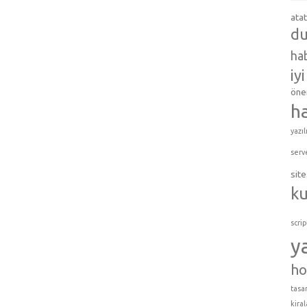
ata
du
hab
iy
öner
h
yazıl
serv
site
k
scrip
y
ho
tasar
kira