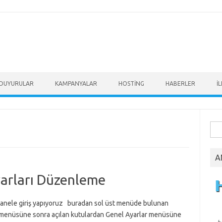
DUYURULAR
KAMPANYALAR
HOSTİNG
HABERLER
İ
Ara
A
arları Düzenleme
anele giriş yapıyoruz buradan sol üst menüde bulunan
 menüsüne sonra açılan kutulardan Genel Ayarlar menüsüne