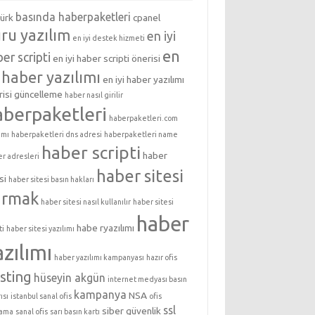
basında haberpaketleri
türk
cpanel
ru yazılım
en iyi
en iyi destek hizmeti
en
er scripti
en iyi haber scripti önerisi
i haber yazılımı
en iyi haber yazılımı
isi
güncelleme
haber nasıl girilir
aberpaketleri
haberpaketleri.com
ımı
haberpaketleri dns adresi
haberpaketleri name
haber scripti
haber
er adresleri
haber sitesi
si
haber sitesi basın hakları
urmak
haber sitesi nasıl kullanılır
haber sitesi
haber
habe ryazılımı
ti
haber sitesi yazılımı
azılımı
haber yazılımı kampanyası
hazır ofis
sting
hüseyin akgün
internet medyası basın
kampanya
NSA
ısı
istanbul sanal ofis
ofis
ssl
siber güvenlik
lama
sanal ofis
sarı basın kartı