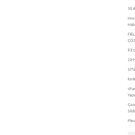
30 
Hos
Hab
FİE
ÇÖ
İl İ
201
SİT
Kırı
cPa
Yapı
Goog
Sild
Ple