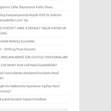
Ağustos Zafer Bayramınız Kutlu Olsun…
ting Kampanyasında Büyük YENİ YIL İndirimi
erpaketleri.com ‘da.
LD DOESN’T HAVE A DEFAULT VALUE HATASI VE
ZÜMÜ
l Günlük Nöbetçi Eczaneler
9 – 2020 Lig Puan Durumu
E REKLAMLARINIZ İÇİN GOOGLE YENİ KURALLARI
k Link Nedir? Kırık Link Nasıl Düzeltilebilir?
nel Sunucularda Litespeed Kurulumu Nasıl
lır?
le’da Hakkınızda Yayınlanan Sayfayı Nasıl
irirsiniz?
sk panel kurulum hatası Düzeltme