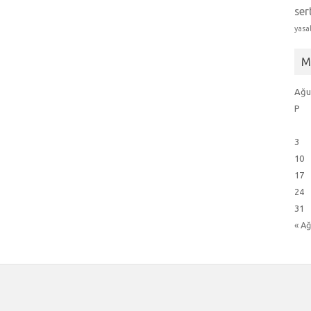
ser
yasa
M
Ağu
P
3
10
17
24
31
« A