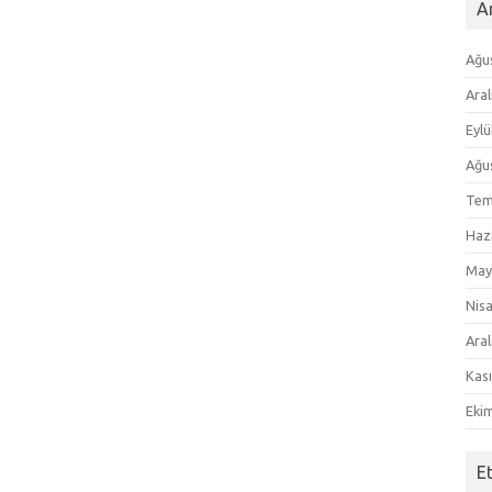
Ar
Ağu
Aral
Eylü
Ağu
Tem
Haz
May
Nis
Aral
Kas
Eki
E