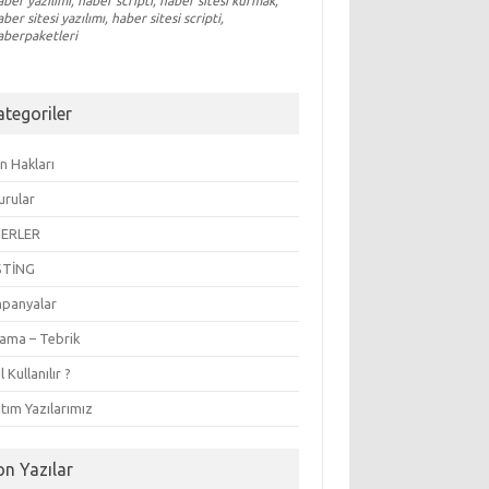
aber yazılımı, haber scripti, haber sitesi kurmak,
aber sitesi yazılımı, haber sitesi scripti,
aberpaketleri
ategoriler
n Hakları
urular
ERLER
STİNG
panyalar
lama – Tebrik
l Kullanılır ?
tım Yazılarımız
on Yazılar