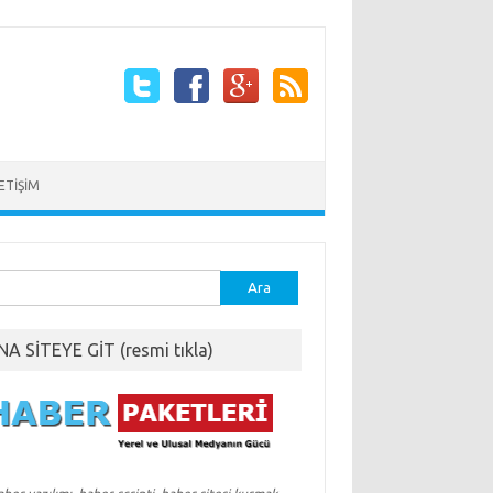
LETİŞİM
ma:
NA SİTEYE GİT (resmi tıkla)