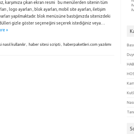
h
uz, karşımıza çıkan ekran resmi bu menülerden sitenin tüm
h
arı , logo ayarları , blok ayarları, mobil site ayarları, iletişim
h
ayarları yapılmaktadır. blok menüsüne bastığınızda sitenizdeki
ülleri gizle göster seçeneğini seçerek istediğiniz veya…
re »
K
 nasıl kullanılır
,
haber sitesi scripti
,
haberpaketleri.com yazılımı
Bası
Duy
HAB
HO
Kam
Kut
Nası
Tanı
S