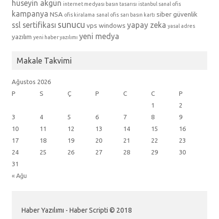
hüseyin akgün
internet medyası basın tasarısı
istanbul sanal ofis
kampanya
NSA
siber güvenlik
ofis kiralama
sanal ofis
sarı basın kartı
sunucu
ssl sertifikası
yapay zeka
vps
windows
yasal adres
yeni medya
yazılım
yeni haber yazılımı
Makale Takvimi
Ağustos 2026
P
S
Ç
P
C
C
P
1
2
3
4
5
6
7
8
9
10
11
12
13
14
15
16
17
18
19
20
21
22
23
24
25
26
27
28
29
30
31
« Ağu
Haber Yazılımı - Haber Scripti © 2018