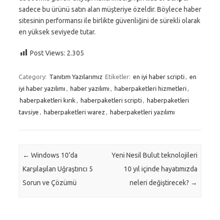
sadece bu ürünü satın alan müşteriye özeldir. Böylece haber
sitesinin performansı ile birlikte güvenliğini de sürekli olarak
en yüksek seviyede tutar.
Post Views:
2.305
Category:
Tanıtım Yazılarımız
Etiketler:
en iyi haber scripti
,
en
iyi haber yazılımı
,
haber yazılımı
,
haberpaketleri hizmetleri
,
haberpaketleri kırık
,
haberpaketleri scripti
,
haberpaketleri
tavsiye
,
haberpaketleri warez
,
haberpaketleri yazılımı
Post navigation
←
Windows 10’da
Yeni Nesil Bulut teknolojileri
Karşılaşılan Uğraştırıcı 5
10 yıl içinde hayatımızda
Sorun ve Çözümü
neleri değiştirecek?
→