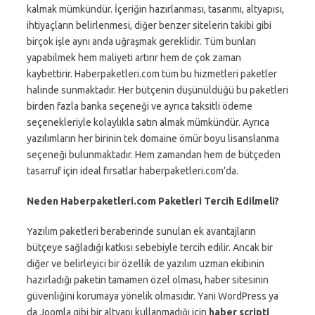
kalmak mümkündür. İçeriğin hazırlanması, tasarımı, altyapısı,
ihtiyaçların belirlenmesi, diğer benzer sitelerin takibi gibi
birçok işle aynı anda uğraşmak gereklidir. Tüm bunları
yapabilmek hem maliyeti artırır hem de çok zaman
kaybettirir. Haberpaketleri.com tüm bu hizmetleri paketler
halinde sunmaktadır. Her bütçenin düşünüldüğü bu paketleri
birden fazla banka seçeneği ve ayrıca taksitli ödeme
seçenekleriyle kolaylıkla satın almak mümkündür. Ayrıca
yazılımların her birinin tek domaine ömür boyu lisanslanma
seçeneği bulunmaktadır. Hem zamandan hem de bütçeden
tasarruf için ideal fırsatlar haberpaketleri.com’da.
Neden Haberpaketleri.com Paketleri Tercih Edilmeli?
Yazılım paketleri beraberinde sunulan ek avantajların
bütçeye sağladığı katkısı sebebiyle tercih edilir. Ancak bir
diğer ve belirleyici bir özellik de yazılım uzman ekibinin
hazırladığı paketin tamamen özel olması, haber sitesinin
güvenliğini korumaya yönelik olmasıdır. Yani WordPress ya
da Joomla gibi bir altyapı kullanmadığı için
haber scripti