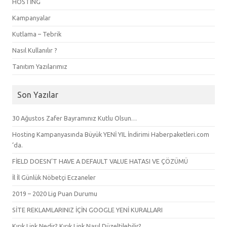
HOSTİNG
Kampanyalar
Kutlama – Tebrik
Nasıl Kullanılır ?
Tanıtım Yazılarımız
Son Yazılar
30 Ağustos Zafer Bayramınız Kutlu Olsun…
Hosting Kampanyasında Büyük YENİ YIL İndirimi Haberpaketleri.com
‘da.
FİELD DOESN’T HAVE A DEFAULT VALUE HATASI VE ÇÖZÜMÜ
İl İl Günlük Nöbetçi Eczaneler
2019 – 2020 Lig Puan Durumu
SİTE REKLAMLARINIZ İÇİN GOOGLE YENİ KURALLARI
Kırık Link Nedir? Kırık Link Nasıl Düzeltilebilir?