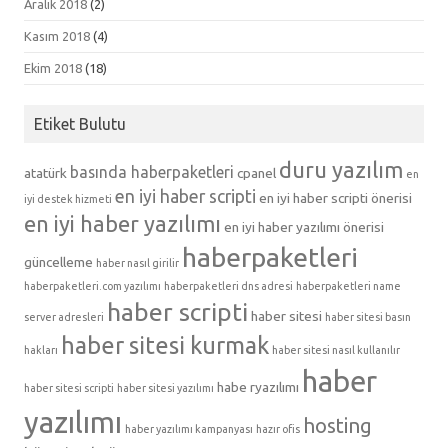
Aralık 2018
(2)
Kasım 2018
(4)
Ekim 2018
(18)
Etiket Bulutu
duru yazılım
basında haberpaketleri
atatürk
cpanel
en
en iyi haber scripti
en iyi haber scripti önerisi
iyi destek hizmeti
en iyi haber yazılımı
en iyi haber yazılımı önerisi
haberpaketleri
güncelleme
haber nasıl girilir
haberpaketleri.com yazılımı
haberpaketleri dns adresi
haberpaketleri name
haber scripti
haber sitesi
server adresleri
haber sitesi basın
haber sitesi kurmak
hakları
haber sitesi nasıl kullanılır
haber
habe ryazılımı
haber sitesi scripti
haber sitesi yazılımı
yazılımı
hosting
haber yazılımı kampanyası
hazır ofis