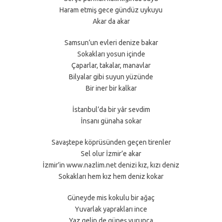
Haram etmiş gece gündüz uykuyu
Akar da akar
Samsun’un evleri denize bakar
Sokakları yosun içinde
Çaparlar, takalar, manavlar
Bilyalar gibi suyun yüzünde
Bir iner bir kalkar
İstanbul’da bir yâr sevdim
İnsanı günaha sokar
Savaştepe köprüsünden geçen tirenler
Sel olur İzmir’e akar
İzmir’in www.nazlim.net denizi kız, kızı deniz
Sokakları hem kız hem deniz kokar
Güneyde mis kokulu bir ağaç
Yuvarlak yaprakları ince
Yaz gelip de güneş vurunca