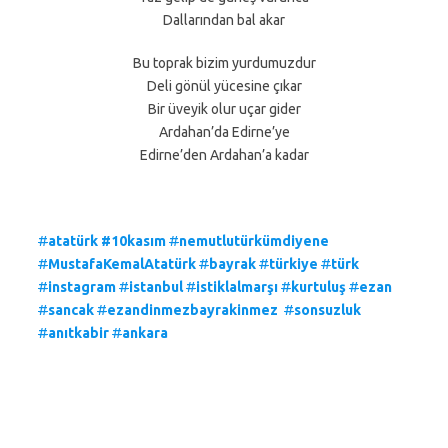
Dallarından bal akar
Bu toprak bizim yurdumuzdur
Deli gönül yücesine çıkar
Bir üveyik olur uçar gider
Ardahan’da Edirne’ye
Edirne’den Ardahan’a kadar
#
atatürk
#10kasım
#
nemutlutürkümdiyene
#
MustafaKemalAtatürk
#
bayrak
#
türkiye
#
türk
#
instagram
#
istanbul
#
istiklalmarşı
#
kurtuluş
#
ezan
#
sancak
#
ezandinmezbayrakinmez
#
sonsuzluk
#
anıtkabir
#
ankara