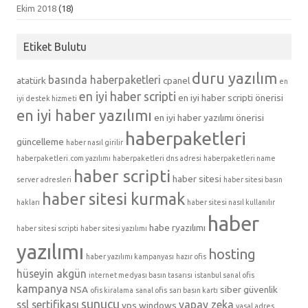
Ekim 2018
(18)
Etiket Bulutu
duru yazılım
basında haberpaketleri
atatürk
cpanel
en
en iyi haber scripti
en iyi haber scripti önerisi
iyi destek hizmeti
en iyi haber yazılımı
en iyi haber yazılımı önerisi
haberpaketleri
güncelleme
haber nasıl girilir
haberpaketleri.com yazılımı
haberpaketleri dns adresi
haberpaketleri name
haber scripti
haber sitesi
server adresleri
haber sitesi basın
haber sitesi kurmak
hakları
haber sitesi nasıl kullanılır
haber
habe ryazılımı
haber sitesi scripti
haber sitesi yazılımı
yazılımı
hosting
haber yazılımı kampanyası
hazır ofis
hüseyin akgün
internet medyası basın tasarısı
istanbul sanal ofis
kampanya
NSA
siber güvenlik
ofis kiralama
sanal ofis
sarı basın kartı
sunucu
ssl sertifikası
yapay zeka
vps
windows
yasal adres