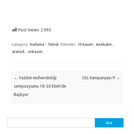
Post Views:
2.993
Category:
Kutlama - Tebrik
Etiketler:
10 Kasım
,
Anıtkabir
,
atatürk
,
onkasım
Post navigation
←
Yazılım mühendisliği
SSL Kampanyası !!!
→
sempozyumu 18-20 Ekim’de
Başlıyor
Arama: