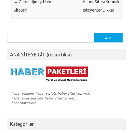
Post navigation
←
Geleceğin İşi Haber
Haber Sitesi Kurmak
Siteleri
İsteyenler Dikkat
→
Arama:
ANA SİTEYE GİT (resmi tıkla)
haber yazılımı, haber scripti, haber sitesi kurmak,
haber sitesi yazılımı, haber sitesi scripti,
haberpaketleri
Kategoriler