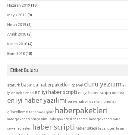
Haziran 2019
(19)
Mayıs 2019
(9)
Nisan 2019
(3)
Aralık 2018
(2)
Kasım 2018
(4)
Ekim 2018
(18)
Etiket Bulutu
duru yazılım
basında haberpaketleri
atatürk
cpanel
en
en iyi haber scripti
en iyi haber scripti önerisi
iyi destek hizmeti
en iyi haber yazılımı
en iyi haber yazılımı önerisi
haberpaketleri
güncelleme
haber nasıl girilir
haberpaketleri.com yazılımı
haberpaketleri dns adresi
haberpaketleri name
haber scripti
haber sitesi
server adresleri
haber sitesi basın