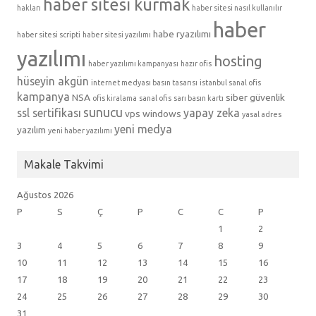
haber sitesi kurmak
hakları
haber sitesi nasıl kullanılır
haber
habe ryazılımı
haber sitesi scripti
haber sitesi yazılımı
yazılımı
hosting
haber yazılımı kampanyası
hazır ofis
hüseyin akgün
internet medyası basın tasarısı
istanbul sanal ofis
kampanya
NSA
siber güvenlik
ofis kiralama
sanal ofis
sarı basın kartı
sunucu
ssl sertifikası
yapay zeka
vps
windows
yasal adres
yeni medya
yazılım
yeni haber yazılımı
Makale Takvimi
Ağustos 2026
P
S
Ç
P
C
C
P
1
2
3
4
5
6
7
8
9
10
11
12
13
14
15
16
17
18
19
20
21
22
23
24
25
26
27
28
29
30
31