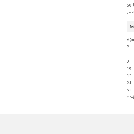
ser
yasa
M
Ağu
P
3
10
17
24
31
« A