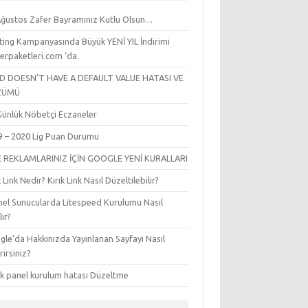
Ağustos Zafer Bayramınız Kutlu Olsun…
ting Kampanyasında Büyük YENİ YIL İndirimi
erpaketleri.com ‘da.
LD DOESN’T HAVE A DEFAULT VALUE HATASI VE
ZÜMÜ
l Günlük Nöbetçi Eczaneler
9 – 2020 Lig Puan Durumu
E REKLAMLARINIZ İÇİN GOOGLE YENİ KURALLARI
k Link Nedir? Kırık Link Nasıl Düzeltilebilir?
nel Sunucularda Litespeed Kurulumu Nasıl
lır?
le’da Hakkınızda Yayınlanan Sayfayı Nasıl
irirsiniz?
sk panel kurulum hatası Düzeltme