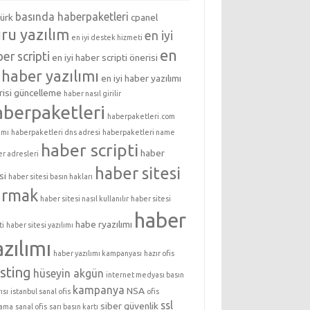
basında haberpaketleri
türk
cpanel
ru yazılım
en iyi
en iyi destek hizmeti
en
er scripti
en iyi haber scripti önerisi
i haber yazılımı
en iyi haber yazılımı
isi
güncelleme
haber nasıl girilir
aberpaketleri
haberpaketleri.com
ımı
haberpaketleri dns adresi
haberpaketleri name
haber scripti
haber
er adresleri
haber sitesi
si
haber sitesi basın hakları
urmak
haber sitesi nasıl kullanılır
haber sitesi
haber
habe ryazılımı
ti
haber sitesi yazılımı
azılımı
haber yazılımı kampanyası
hazır ofis
sting
hüseyin akgün
internet medyası basın
kampanya
NSA
ısı
istanbul sanal ofis
ofis
ssl
siber güvenlik
lama
sanal ofis
sarı basın kartı