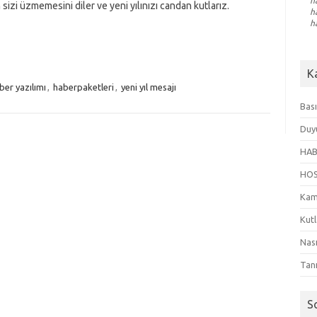
h
n sizi üzmemesini diler ve yeni yılınızı candan kutlarız.
h
h
K
ber yazılımı
,
haberpaketleri
,
yeni yıl mesajı
Bası
Duy
HAB
HO
Kam
Kut
Nası
Tanı
S