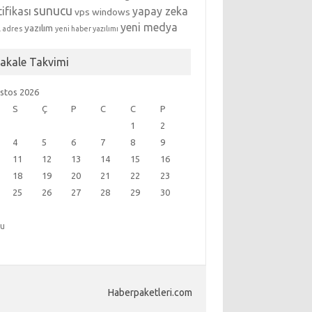
sunucu
tifikası
yapay zeka
vps
windows
yeni medya
yazılım
l adres
yeni haber yazılımı
akale Takvimi
stos 2026
S
Ç
P
C
C
P
1
2
4
5
6
7
8
9
11
12
13
14
15
16
18
19
20
21
22
23
25
26
27
28
29
30
ğu
Haberpaketleri.com