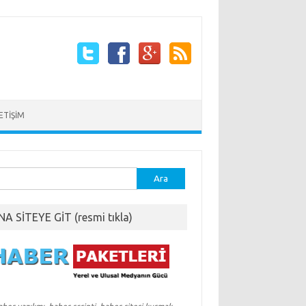
LETİŞİM
ma:
NA SİTEYE GİT (resmi tıkla)