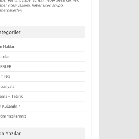
aber yazılımı, haber scripti, haber sitesi kurmak,
aber sitesi yazılımı, haber sitesi scripti,
aberpaketleri
ategoriler
n Hakları
urular
ERLER
STİNG
panyalar
lama – Tebrik
l Kullanılır ?
tım Yazılarımız
on Yazılar