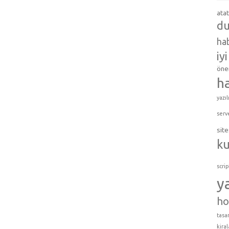
ata
du
hab
iy
öner
h
yazıl
serv
site
k
scrip
y
ho
tasar
kira