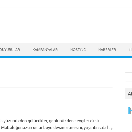
DUYURULAR
KAMPANYALAR
HOSTİNG
HABERLER
İ
Ara
A
lda yüzünüzden gülücükler, gönlünüzden sevgiler eksik
. Mutluluğunuzun ömür boyu devam etmesini, yaşantınızda hıç