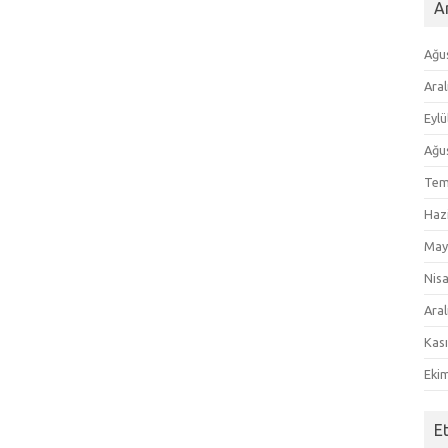
Ar
Ağu
Aral
Eylü
Ağu
Tem
Haz
May
Nis
Aral
Kas
Eki
E