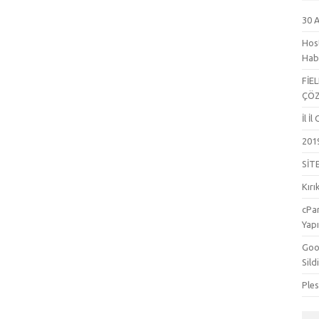
30 
Hos
Hab
FİE
ÇÖ
İl İ
201
SİT
Kırı
cPa
Yapı
Goog
Sild
Ple