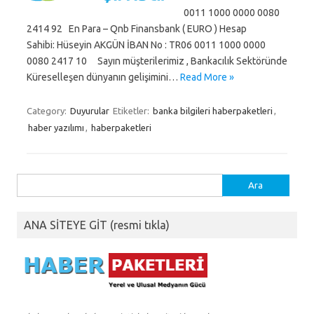
0011 1000 0000 0080
2414 92 En Para – Qnb Finansbank ( EURO ) Hesap
Sahibi: Hüseyin AKGÜN İBAN No : TR06 0011 1000 0000
0080 2417 10 Sayın müşterilerimiz , Bankacılık Sektöründe
Küreselleşen dünyanın gelişimini…
Read More »
Category:
Duyurular
Etiketler:
banka bilgileri haberpaketleri
,
haber yazılımı
,
haberpaketleri
Arama:
ANA SİTEYE GİT (resmi tıkla)