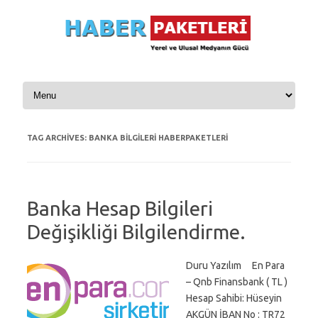
Skip to content
TAG ARCHIVES:
BANKA BILGILERI HABERPAKETLERI
Banka Hesap Bilgileri
Değişikliği Bilgilendirme.
Duru Yazılım En Para
– Qnb Finansbank ( TL )
Hesap Sahibi: Hüseyin
AKGÜN İBAN No : TR72