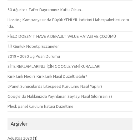
30 Ağustos Zafer Bayramınız Kutlu Olsun…
Hosting Kampanyasında Büyük YENİ YIL İndirimi Haberpaketleri.com
‘da.
FİELD DOESN’T HAVE A DEFAULT VALUE HATASI VE ÇÖZÜMÜ
İl İl Günlük Nöbetçi Eczaneler
2019 – 2020 Lig Puan Durumu
SİTE REKLAMLARINIZ İÇİN GOOGLE YENİ KURALLARI
Kırık Link Nedir? Kırık Link Nasıl Düzeltilebilir?
cPanel Sunucularda Litespeed Kurulumu Nasıl Yapılır?
Google’da Hakkınızda Yayınlanan Sayfayı Nasıl Sildirirsiniz?
Plesk panel kurulum hatası Düzeltme
Arşivler
Ağustos 2020
(1)