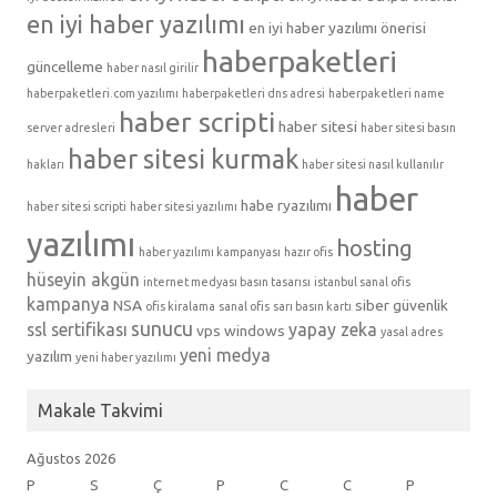
en iyi haber yazılımı
en iyi haber yazılımı önerisi
haberpaketleri
güncelleme
haber nasıl girilir
haberpaketleri.com yazılımı
haberpaketleri dns adresi
haberpaketleri name
haber scripti
haber sitesi
server adresleri
haber sitesi basın
haber sitesi kurmak
hakları
haber sitesi nasıl kullanılır
haber
habe ryazılımı
haber sitesi scripti
haber sitesi yazılımı
yazılımı
hosting
haber yazılımı kampanyası
hazır ofis
hüseyin akgün
internet medyası basın tasarısı
istanbul sanal ofis
kampanya
NSA
siber güvenlik
ofis kiralama
sanal ofis
sarı basın kartı
sunucu
ssl sertifikası
yapay zeka
vps
windows
yasal adres
yeni medya
yazılım
yeni haber yazılımı
Makale Takvimi
Ağustos 2026
P
S
Ç
P
C
C
P