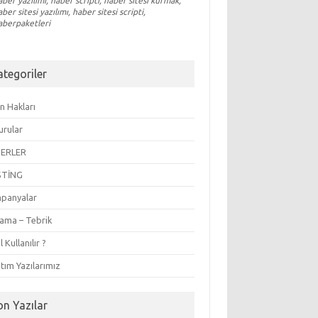
aber yazılımı, haber scripti, haber sitesi kurmak,
aber sitesi yazılımı, haber sitesi scripti,
aberpaketleri
ategoriler
n Hakları
urular
ERLER
STİNG
panyalar
lama – Tebrik
l Kullanılır ?
tım Yazılarımız
on Yazılar