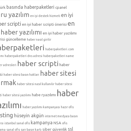
basında haberpaketleri
türk
cpanel
ru yazılım
en iyi
en iyi destek hizmeti
en
er scripti
en iyi haber scripti önerisi
i haber yazılımı
en iyi haber yazılımı
isi
güncelleme
haber nasıl girilir
aberpaketleri
haberpaketleri.com
ımı
haberpaketleri dns adresi
haberpaketleri name
haber scripti
haber
er adresleri
haber sitesi
si
haber sitesi basın hakları
urmak
haber sitesi nasıl kullanılır
haber sitesi
haber
habe ryazılımı
ti
haber sitesi yazılımı
azılımı
haber yazılımı kampanyası
hazır ofis
sting
hüseyin akgün
internet medyası basın
kampanya
NSA
ısı
istanbul sanal ofis
ofis
ssl
siber güvenlik
lama
sanal ofis
sarı basın kartı