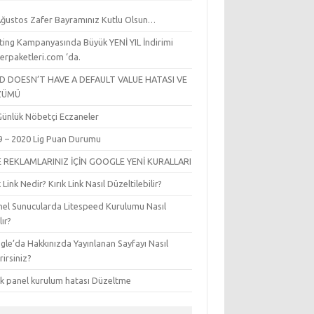
Ağustos Zafer Bayramınız Kutlu Olsun…
ting Kampanyasında Büyük YENİ YIL İndirimi
erpaketleri.com ‘da.
LD DOESN’T HAVE A DEFAULT VALUE HATASI VE
ZÜMÜ
l Günlük Nöbetçi Eczaneler
9 – 2020 Lig Puan Durumu
E REKLAMLARINIZ İÇİN GOOGLE YENİ KURALLARI
k Link Nedir? Kırık Link Nasıl Düzeltilebilir?
nel Sunucularda Litespeed Kurulumu Nasıl
lır?
le’da Hakkınızda Yayınlanan Sayfayı Nasıl
irirsiniz?
sk panel kurulum hatası Düzeltme