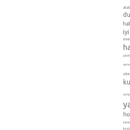
ata
du
hab
iy
öner
h
yazıl
serv
site
k
scrip
y
ho
tasar
kira