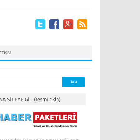
LETİŞİM
ma:
NA SİTEYE GİT (resmi tıkla)