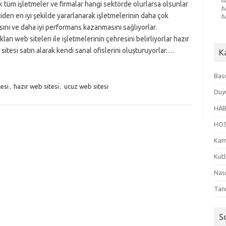
h
 tüm işletmeler ve firmalar hangi sektörde olurlarsa olsunlar
h
iden en iyi şekilde yararlanarak işletmelerinin daha çok
h
ını ve daha iyi performans kazanmasını sağlıyorlar.
kları web siteleri ile işletmelerinin çehresini belirliyorlar hazır
 sitesi satın alarak kendi sanal ofislerini oluşturuyorlar.…
K
Bası
tesi
,
hazır web sitesi
,
ucuz web sitesi
Duy
HAB
HO
Kam
Kut
Nası
Tanı
S