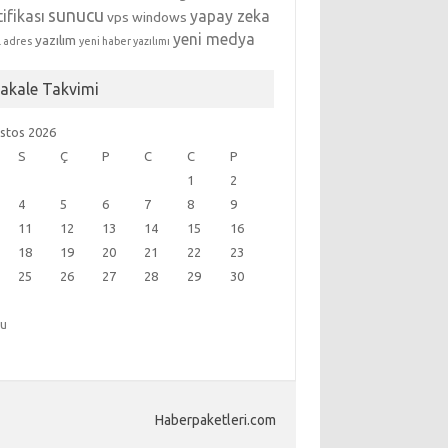
sunucu
tifikası
yapay zeka
vps
windows
yeni medya
yazılım
l adres
yeni haber yazılımı
akale Takvimi
stos 2026
S
Ç
P
C
C
P
1
2
4
5
6
7
8
9
11
12
13
14
15
16
18
19
20
21
22
23
25
26
27
28
29
30
ğu
Haberpaketleri.com