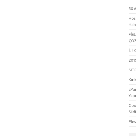
30 
Hos
Hab
FİE
ÇÖ
İl İ
201
SİT
Kırı
cPa
Yapı
Goog
Sild
Ple