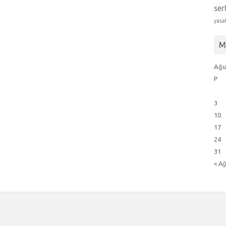
ser
yasa
M
Ağu
P
3
10
17
24
31
« A