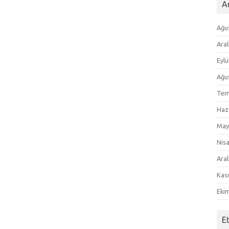
Ar
Ağu
Aral
Eylü
Ağu
Tem
Haz
May
Nis
Aral
Kas
Eki
E