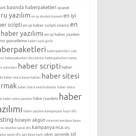
basında haberpaketleri
türk
cpanel
ru yazılım
en iyi
en iyi destek hizmeti
en
er scripti
en iyi haber scripti önerisi
i haber yazılımı
en iyi haber yazılımı
isi
güncelleme
haber nasıl girilir
aberpaketleri
haberpaketleri.com
ımı
haberpaketleri dns adresi
haberpaketleri name
haber scripti
haber
er adresleri
haber sitesi
si
haber sitesi basın hakları
urmak
haber sitesi nasıl kullanılır
haber sitesi
haber
habe ryazılımı
ti
haber sitesi yazılımı
azılımı
haber yazılımı kampanyası
hazır ofis
sting
hüseyin akgün
internet medyası basın
kampanya
NSA
ısı
istanbul sanal ofis
ofis
ssl
siber güvenlik
lama
sanal ofis
sarı basın kartı