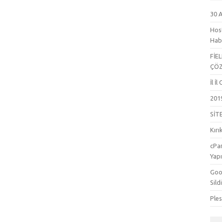
30 
Hos
Hab
FİE
ÇÖ
İl İ
201
SİT
Kırı
cPa
Yapı
Goog
Sild
Ple