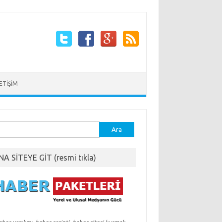
LETİŞİM
ma:
NA SİTEYE GİT (resmi tıkla)