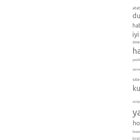
ata
du
hab
iy
öner
h
yazıl
serv
site
k
scrip
y
ho
tasar
kira