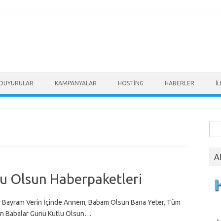
DUYURULAR
KAMPANYALAR
HOSTİNG
HABERLER
İ
Ara
A
u Olsun Haberpaketleri
r Bayram Verin İçinde Annem, Babam Olsun Bana Yeter, Tüm
ın Babalar Günü Kutlu Olsun…