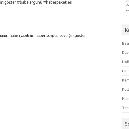
h
inigöster #babalargünü #haberpaketleri
h
h
K
günü
,
habe ryazılımı
,
haber scripti
,
sevdiğinigöster
Bası
Duy
HAB
HO
Kam
Kut
Nası
Tanı
S