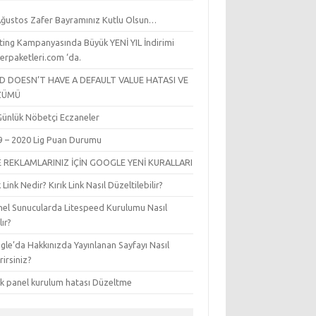
Ağustos Zafer Bayramınız Kutlu Olsun…
ting Kampanyasında Büyük YENİ YIL İndirimi
erpaketleri.com ‘da.
LD DOESN’T HAVE A DEFAULT VALUE HATASI VE
ZÜMÜ
l Günlük Nöbetçi Eczaneler
9 – 2020 Lig Puan Durumu
E REKLAMLARINIZ İÇİN GOOGLE YENİ KURALLARI
k Link Nedir? Kırık Link Nasıl Düzeltilebilir?
nel Sunucularda Litespeed Kurulumu Nasıl
lır?
le’da Hakkınızda Yayınlanan Sayfayı Nasıl
irirsiniz?
sk panel kurulum hatası Düzeltme