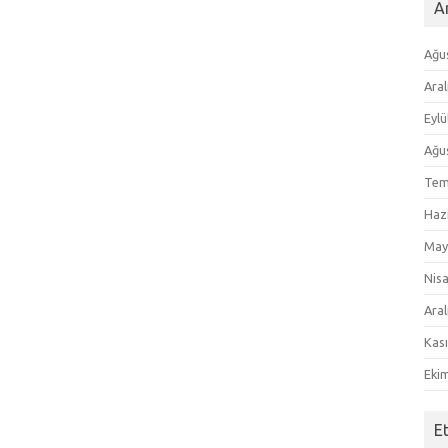
Ar
Ağu
Aral
Eylü
Ağu
Tem
Haz
May
Nis
Aral
Kas
Eki
E