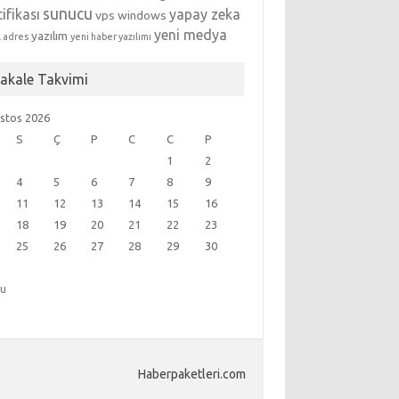
sunucu
tifikası
yapay zeka
vps
windows
yeni medya
yazılım
l adres
yeni haber yazılımı
akale Takvimi
stos 2026
S
Ç
P
C
C
P
1
2
4
5
6
7
8
9
11
12
13
14
15
16
18
19
20
21
22
23
25
26
27
28
29
30
ğu
Haberpaketleri.com