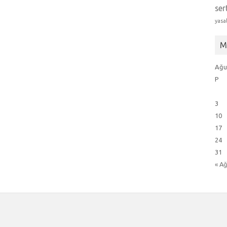
ser
yasa
M
Ağu
P
3
10
17
24
31
« A