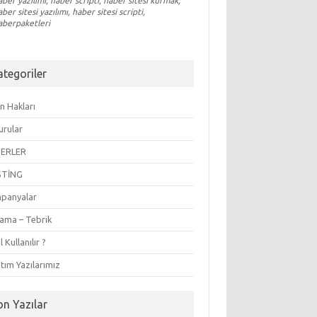
aber yazılımı, haber scripti, haber sitesi kurmak,
aber sitesi yazılımı, haber sitesi scripti,
aberpaketleri
ategoriler
n Hakları
urular
ERLER
STİNG
panyalar
lama – Tebrik
l Kullanılır ?
tım Yazılarımız
on Yazılar