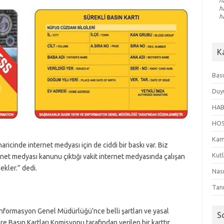
h
h
h
K
Bası
Duy
HAB
HO
Kam
ricinde internet medyası için de ciddi bir baskı var. Biz
Kut
ernet medyası kanunu çıktığı vakit internet medyasında çalışan
ekler.” dedi.
Nası
Tanı
 Enformasyon Genel Müdürlüğü’nce belli şartları ve yasal
S
e Basın Kartları Komisyonu tarafından verilen bir karttır.