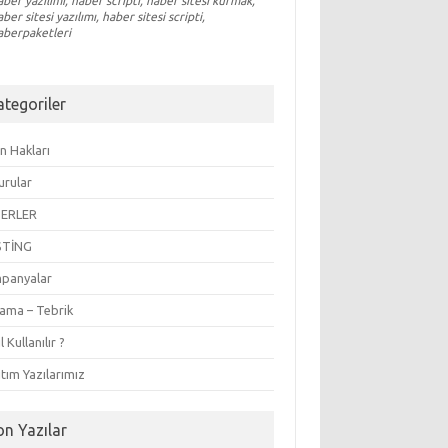
aber yazılımı, haber scripti, haber sitesi kurmak,
aber sitesi yazılımı, haber sitesi scripti,
aberpaketleri
ategoriler
n Hakları
urular
ERLER
STİNG
panyalar
lama – Tebrik
l Kullanılır ?
tım Yazılarımız
on Yazılar