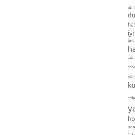
ata
du
hab
iy
öner
h
yazıl
serv
site
k
scrip
y
ho
tasar
kira