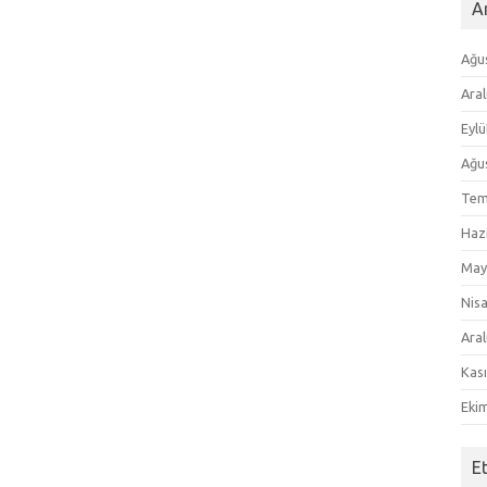
Ar
Ağu
Aral
Eylü
Ağu
Tem
Haz
May
Nis
Aral
Kas
Eki
E