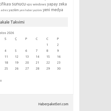
sunucu
tifikası
yapay zeka
vps
windows
yeni medya
yazılım
l adres
yeni haber yazılımı
akale Takvimi
stos 2026
S
Ç
P
C
C
P
1
2
4
5
6
7
8
9
11
12
13
14
15
16
18
19
20
21
22
23
25
26
27
28
29
30
ğu
Haberpaketleri.com