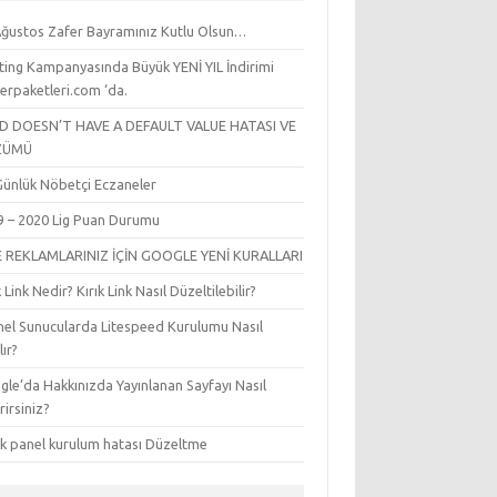
Ağustos Zafer Bayramınız Kutlu Olsun…
ting Kampanyasında Büyük YENİ YIL İndirimi
erpaketleri.com ‘da.
LD DOESN’T HAVE A DEFAULT VALUE HATASI VE
ZÜMÜ
l Günlük Nöbetçi Eczaneler
9 – 2020 Lig Puan Durumu
E REKLAMLARINIZ İÇİN GOOGLE YENİ KURALLARI
k Link Nedir? Kırık Link Nasıl Düzeltilebilir?
nel Sunucularda Litespeed Kurulumu Nasıl
lır?
le’da Hakkınızda Yayınlanan Sayfayı Nasıl
irirsiniz?
sk panel kurulum hatası Düzeltme