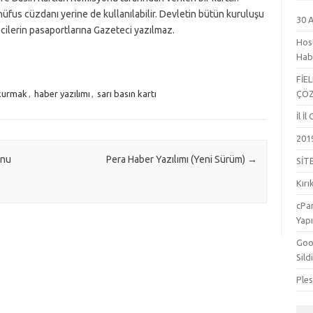
üfus cüzdanı yerine de kullanılabilir. Devletin bütün kuruluşu
30 
ecilerin pasaportlarına Gazeteci yazılmaz.
Hos
Hab
FİE
 kurmak
,
haber yazılımı
,
sarı basın kartı
ÇÖ
İl İ
201
unu
Pera Haber Yazılımı (Yeni Sürüm)
→
SİT
Kırı
cPa
Yapı
Goog
Sild
Ple