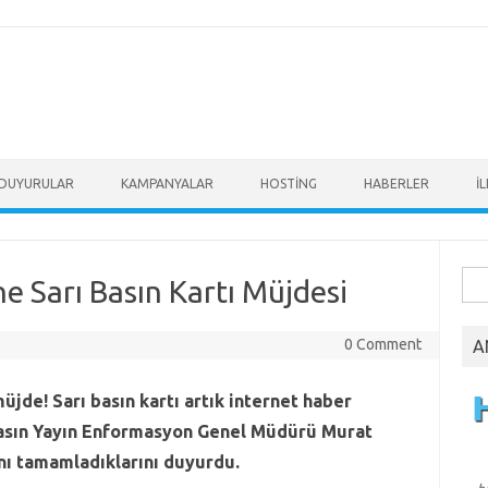
DUYURULAR
KAMPANYALAR
HOSTİNG
HABERLER
İ
Ara
ne Sarı Basın Kartı Müjdesi
0 Comment
A
üjde! Sarı basın kartı artık internet haber
. Basın Yayın Enformasyon Genel Müdürü Murat
nı tamamladıklarını duyurdu.