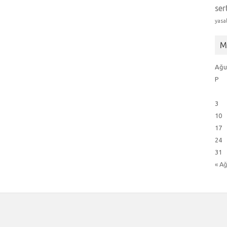
ser
yasa
M
Ağu
P
3
10
17
24
31
« A