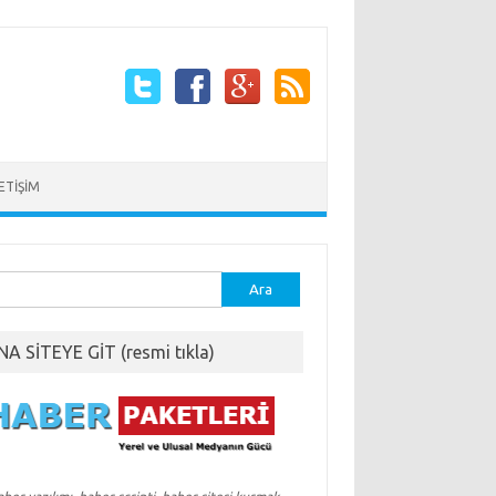
LETİŞİM
ma:
NA SİTEYE GİT (resmi tıkla)