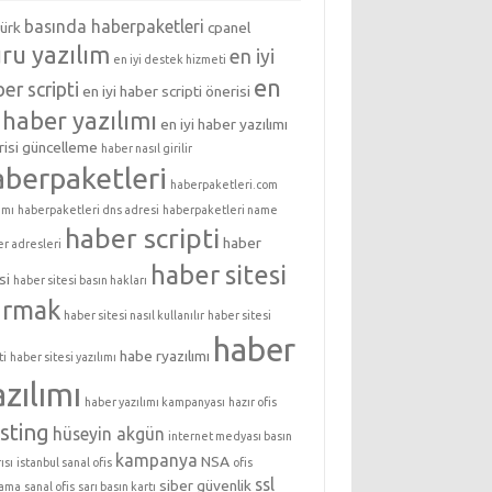
basında haberpaketleri
türk
cpanel
ru yazılım
en iyi
en iyi destek hizmeti
en
er scripti
en iyi haber scripti önerisi
i haber yazılımı
en iyi haber yazılımı
isi
güncelleme
haber nasıl girilir
aberpaketleri
haberpaketleri.com
ımı
haberpaketleri dns adresi
haberpaketleri name
haber scripti
haber
er adresleri
haber sitesi
si
haber sitesi basın hakları
urmak
haber sitesi nasıl kullanılır
haber sitesi
haber
habe ryazılımı
ti
haber sitesi yazılımı
azılımı
haber yazılımı kampanyası
hazır ofis
sting
hüseyin akgün
internet medyası basın
kampanya
NSA
ısı
istanbul sanal ofis
ofis
ssl
siber güvenlik
lama
sanal ofis
sarı basın kartı