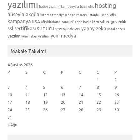
yazılımı
hosting
haber yazılımı kampanyası
hazır ofis
hüseyin akgün
internet medyası basın tasarısı
istanbul sanal ofis
kampanya
NSA
siber güvenlik
ofis kiralama
sanal ofis
sarı basın kartı
sunucu
ssl sertifikası
yapay zeka
vps
windows
yasal adres
yeni medya
yazılım
yeni haber yazılımı
Makale Takvimi
Ağustos 2026
P
S
Ç
P
C
C
P
1
2
3
4
5
6
7
8
9
10
11
12
13
14
15
16
17
18
19
20
21
22
23
24
25
26
27
28
29
30
31
« Ağu