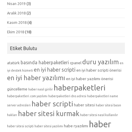
Nisan 2019
(3)
Aralık 2018
(2)
Kasım 2018
(4)
Ekim 2018
(18)
Etiket Bulutu
duru yazılım
basında haberpaketleri
atatürk
cpanel
en
en iyi haber scripti
en iyi haber scripti önerisi
iyi destek hizmeti
en iyi haber yazılımı
en iyi haber yazılımı önerisi
haberpaketleri
güncelleme
haber nasıl girilir
haberpaketleri.com yazılımı
haberpaketleri dns adresi
haberpaketleri name
haber scripti
haber sitesi
server adresleri
haber sitesi basın
haber sitesi kurmak
hakları
haber sitesi nasıl kullanılır
haber
habe ryazılımı
haber sitesi scripti
haber sitesi yazılımı