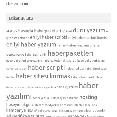
Ekim 2018
(18)
Etiket Bulutu
duru yazılım
basında haberpaketleri
atatürk
cpanel
en
en iyi haber scripti
en iyi haber scripti önerisi
iyi destek hizmeti
en iyi haber yazılımı
en iyi haber yazılımı önerisi
haberpaketleri
güncelleme
haber nasıl girilir
haberpaketleri.com yazılımı
haberpaketleri dns adresi
haberpaketleri name
haber scripti
haber sitesi
server adresleri
haber sitesi basın
haber sitesi kurmak
hakları
haber sitesi nasıl kullanılır
haber
habe ryazılımı
haber sitesi scripti
haber sitesi yazılımı
yazılımı
hosting
haber yazılımı kampanyası
hazır ofis
hüseyin akgün
internet medyası basın tasarısı
istanbul sanal ofis
kampanya
NSA
siber güvenlik
ofis kiralama
sanal ofis
sarı basın kartı
sunucu
ssl sertifikası
yapay zeka
vps
windows
yasal adres