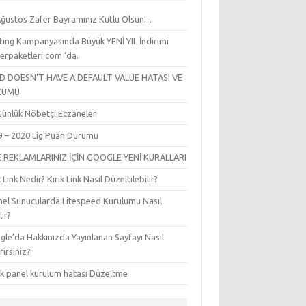
Ağustos Zafer Bayramınız Kutlu Olsun…
ting Kampanyasında Büyük YENİ YIL İndirimi
erpaketleri.com ‘da.
LD DOESN’T HAVE A DEFAULT VALUE HATASI VE
ZÜMÜ
l Günlük Nöbetçi Eczaneler
9 – 2020 Lig Puan Durumu
E REKLAMLARINIZ İÇİN GOOGLE YENİ KURALLARI
k Link Nedir? Kırık Link Nasıl Düzeltilebilir?
nel Sunucularda Litespeed Kurulumu Nasıl
lır?
le’da Hakkınızda Yayınlanan Sayfayı Nasıl
irirsiniz?
sk panel kurulum hatası Düzeltme