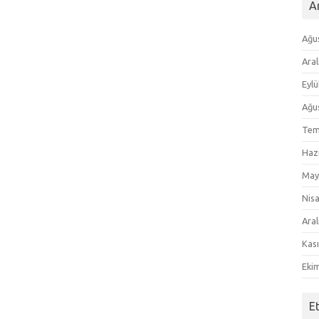
Ar
Ağu
Aral
Eylü
Ağu
Tem
Haz
May
Nis
Aral
Kas
Eki
E