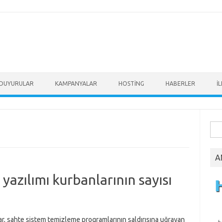
DUYURULAR
KAMPANYALAR
HOSTİNG
HABERLER
İ
Ara
A
yazılımı kurbanlarının sayısı
ı
r, sahte sistem temizleme programlarının saldırısına uğrayan