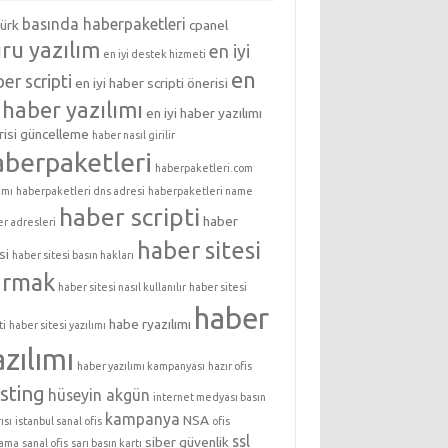
basında haberpaketleri
türk
cpanel
ru yazılım
en iyi
en iyi destek hizmeti
en
er scripti
en iyi haber scripti önerisi
i haber yazılımı
en iyi haber yazılımı
isi
güncelleme
haber nasıl girilir
aberpaketleri
haberpaketleri.com
ımı
haberpaketleri dns adresi
haberpaketleri name
haber scripti
haber
er adresleri
haber sitesi
si
haber sitesi basın hakları
urmak
haber sitesi nasıl kullanılır
haber sitesi
haber
habe ryazılımı
ti
haber sitesi yazılımı
azılımı
haber yazılımı kampanyası
hazır ofis
sting
hüseyin akgün
internet medyası basın
kampanya
NSA
ısı
istanbul sanal ofis
ofis
ssl
siber güvenlik
lama
sanal ofis
sarı basın kartı