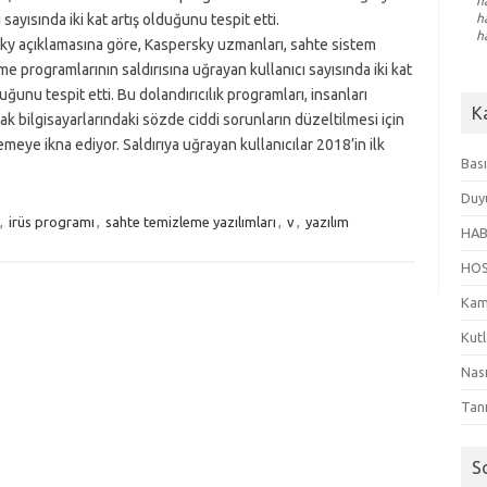
h
 sayısında iki kat artış olduğunu tespit etti.
h
h
ky açıklamasına göre, Kaspersky uzmanları, sahte sistem
e programlarının saldırısına uğrayan kullanıcı sayısında iki kat
duğunu tespit etti. Bu dolandırıcılık programları, insanları
K
ak bilgisayarlarındaki sözde ciddi sorunların düzeltilmesi için
meye ikna ediyor. Saldırıya uğrayan kullanıcılar 2018’in ilk
Bası
Duy
,
irüs programı
,
sahte temizleme yazılımları
,
v
,
yazılım
HAB
HO
Kam
Kut
Nası
Tanı
S