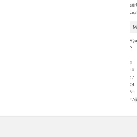
ser
yasa
M
Ağu
P
3
10
17
24
31
« A