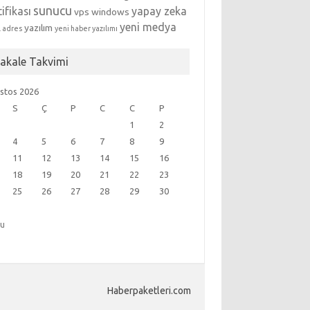
sunucu
tifikası
yapay zeka
vps
windows
yeni medya
yazılım
l adres
yeni haber yazılımı
akale Takvimi
stos 2026
S
Ç
P
C
C
P
1
2
4
5
6
7
8
9
11
12
13
14
15
16
18
19
20
21
22
23
25
26
27
28
29
30
ğu
Haberpaketleri.com