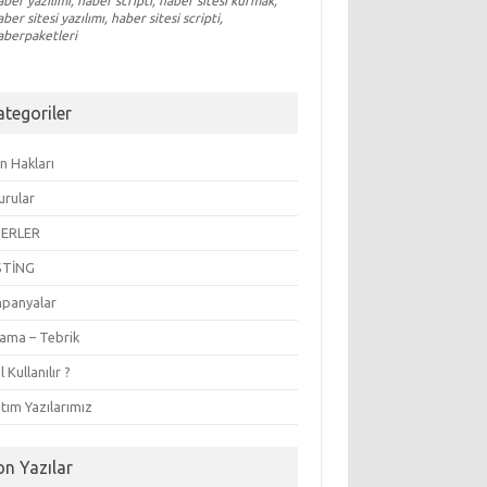
aber yazılımı, haber scripti, haber sitesi kurmak,
aber sitesi yazılımı, haber sitesi scripti,
aberpaketleri
ategoriler
n Hakları
urular
ERLER
STİNG
panyalar
lama – Tebrik
l Kullanılır ?
tım Yazılarımız
on Yazılar