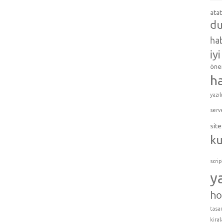
ata
du
hab
iy
öner
h
yazıl
serv
site
k
scrip
y
ho
tasar
kira