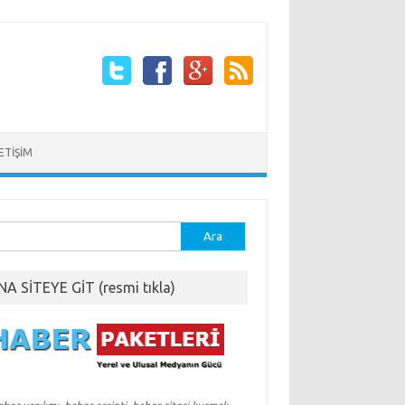
LETİŞİM
ma:
NA SİTEYE GİT (resmi tıkla)