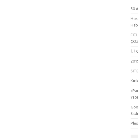
30 
Hos
Hab
FİE
ÇÖ
İl İ
201
SİT
Kırı
cPa
Yapı
Goog
Sild
Ple