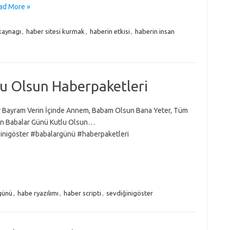
ad More »
kaynagı
,
haber sitesi kurmak
,
haberin etkisi
,
haberin insan
u Olsun Haberpaketleri
r Bayram Verin İçinde Annem, Babam Olsun Bana Yeter, Tüm
ın Babalar Günü Kutlu Olsun…
inigöster #babalargünü #haberpaketleri
günü
,
habe ryazılımı
,
haber scripti
,
sevdiğinigöster