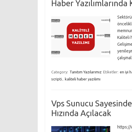
Haber Yazılımlarında 
Sektörün
öncelikl
memnuniy
Kaliteli
Gelişime
yenileşm
çalışma
Category:
Tanıtım Yazılarımız
Etiketler:
en iyi 
scripti
,
kaliteli haber yazılımı
Vps Sunucu Sayesinde A
Hızında Açılacak
https:/