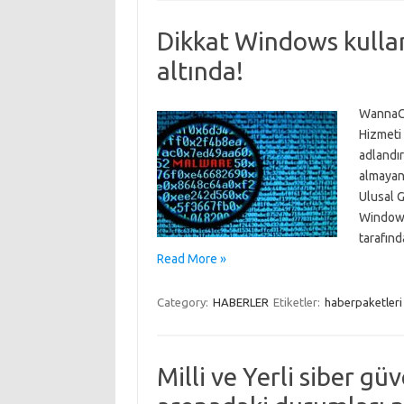
Dikkat Windows kullanı
altında!
WannaCr
Hizmeti
adlandır
almayan 
Ulusal G
Windows 
tarafınd
Read More »
Category:
HABERLER
Etiketler:
haberpaketleri
Milli ve Yerli siber gü