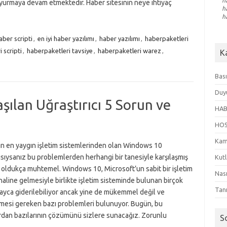
h
yurmaya devam etmektedir. Haber sitesinin neye ihtiyaç
h
h
haber scripti
,
en iyi haber yazılımı
,
haber yazılımı
,
haberpaketleri
 scripti
,
haberpaketleri tavsiye
,
haberpaketleri warez
,
K
Bası
Duy
şılan Uğraştırıcı 5 Sorun ve
HAB
HO
Kam
n en yaygın işletim sistemlerinden olan Windows 10
ısıysanız bu problemlerden herhangi bir tanesiyle karşılaşmış
Kut
 oldukça muhtemel. Windows 10, Microsoft’un sabit bir işletim
Nası
haline gelmesiyle birlikte işletim sisteminde bulunan birçok
Tanı
ayca giderilebiliyor ancak yine de mükemmel değil ve
lmesi gereken bazı problemleri bulunuyor. Bugün, bu
rdan bazılarının çözümünü sizlere sunacağız. Zorunlu
S