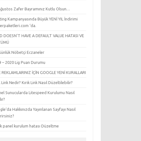
Ağustos Zafer Bayramınız Kutlu Olsun…
ting Kampanyasında Büyük YENİ YIL İndirimi
erpaketleri.com ‘da.
LD DOESN’T HAVE A DEFAULT VALUE HATASI VE
ZÜMÜ
l Günlük Nöbetçi Eczaneler
9 – 2020 Lig Puan Durumu
E REKLAMLARINIZ İÇİN GOOGLE YENİ KURALLARI
k Link Nedir? Kırık Link Nasıl Düzeltilebilir?
nel Sunucularda Litespeed Kurulumu Nasıl
lır?
le’da Hakkınızda Yayınlanan Sayfayı Nasıl
irirsiniz?
sk panel kurulum hatası Düzeltme