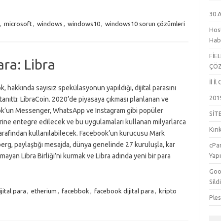
30 
,
microsoft
,
windows
,
windows10
,
windows10 sorun çözümleri
Hos
Hab
FİE
ara: Libra
ÇÖ
İl İ
, hakkında sayısız spekülasyonun yapıldığı, dijital parasını
201
tanıttı: LibraCoin. 2020’de piyasaya çıkması planlanan ve
k’un Messenger, WhatsApp ve Instagram gibi popüler
SİT
rine entegre edilecek ve bu uygulamaları kullanan milyarlarca
Kırı
arafından kullanılabilecek. Facebook’un kurucusu Mark
rg, paylaştığı mesajda, dünya genelinde 27 kuruluşla, kar
cPa
mayan Libra Birliği’ni kurmak ve Libra adında yeni bir para
Yapı
Goog
Sild
ijital para
,
etherium
,
facebbok
,
facebook dijital para
,
kripto
Ple