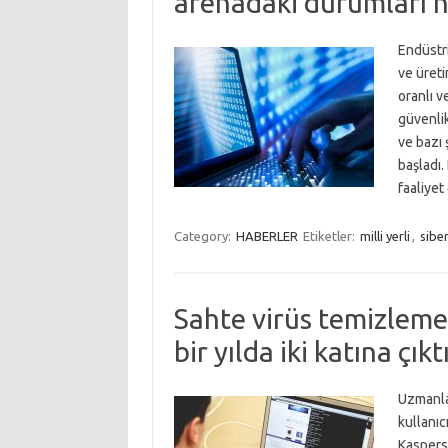
arenadaki durumları n
Endüstri
ve üreti
oranlı 
güvenlik 
ve bazı 
başladı
faaliye
Category:
HABERLER
Etiketler:
milli yerli
,
sibe
Sahte virüs temizleme 
bir yılda iki katına çıkt
Uzmanla
kullanıcı
Kaspers