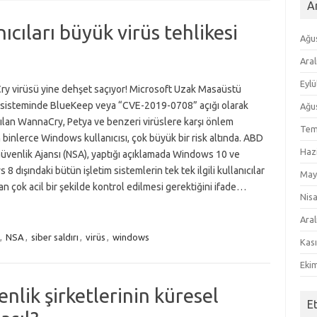
Ar
cıları büyük virüs tehlikesi
Ağu
Aral
Eylü
y virüsü yine dehşet saçıyor! Microsoft Uzak Masaüstü
 sisteminde BlueKeep veya “CVE-2019-0708” açığı olarak
Ağu
ılan WannaCry, Petya ve benzeri virüslere karşı önlem
Tem
binlerce Windows kullanıcısı, çok büyük bir risk altında. ABD
Haz
üvenlik Ajansı (NSA), yaptığı açıklamada Windows 10 ve
8 dışındaki bütün işletim sistemlerin tek tek ilgili kullanıcılar
May
an çok acil bir şekilde kontrol edilmesi gerektiğini ifade…
Nis
Aral
,
NSA
,
siber saldırı
,
virüs
,
windows
Kas
Eki
venlik şirketlerinin küresel
E