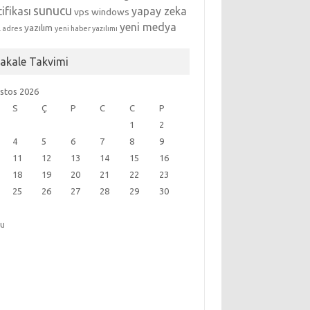
sunucu
tifikası
yapay zeka
vps
windows
yeni medya
yazılım
l adres
yeni haber yazılımı
akale Takvimi
stos 2026
S
Ç
P
C
C
P
1
2
4
5
6
7
8
9
11
12
13
14
15
16
18
19
20
21
22
23
25
26
27
28
29
30
ğu