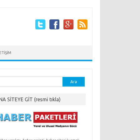
LETİŞİM
ma:
NA SİTEYE GİT (resmi tıkla)