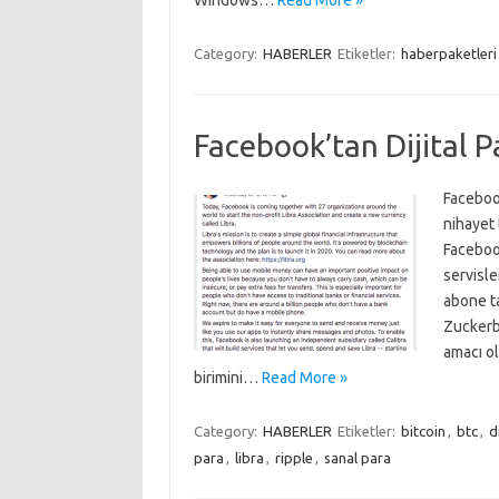
Windows…
Read More »
Category:
HABERLER
Etiketler:
haberpaketleri
Facebook’tan Dijital P
Facebook
nihayet 
Faceboo
servisle
abone t
Zuckerbe
amacı ol
birimini…
Read More »
Category:
HABERLER
Etiketler:
bitcoin
,
btc
,
d
para
,
libra
,
ripple
,
sanal para