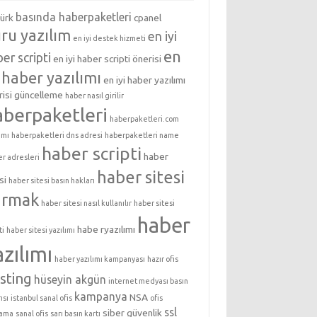
basında haberpaketleri
türk
cpanel
ru yazılım
en iyi
en iyi destek hizmeti
en
er scripti
en iyi haber scripti önerisi
i haber yazılımı
en iyi haber yazılımı
isi
güncelleme
haber nasıl girilir
aberpaketleri
haberpaketleri.com
ımı
haberpaketleri dns adresi
haberpaketleri name
haber scripti
haber
er adresleri
haber sitesi
si
haber sitesi basın hakları
urmak
haber sitesi nasıl kullanılır
haber sitesi
haber
habe ryazılımı
ti
haber sitesi yazılımı
azılımı
haber yazılımı kampanyası
hazır ofis
sting
hüseyin akgün
internet medyası basın
kampanya
NSA
ısı
istanbul sanal ofis
ofis
ssl
siber güvenlik
lama
sanal ofis
sarı basın kartı