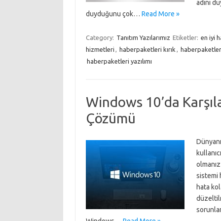
adını du
duyduğunu çok…
Read More »
Category:
Tanıtım Yazılarımız
Etiketler:
en iyi 
hizmetleri
,
haberpaketleri kırık
,
haberpaketleri
haberpaketleri yazılımı
Windows 10’da Karşıla
Çözümü
Dünyanı
kullanıc
olmanız
sistemi 
hata kol
düzelti
sorunla