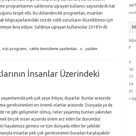
ser
e programlarının saldırısına uğrayan kullanıcı sayısında iki kat
duğunu tespit etti. Bu dolandırıcılık programları, insanları
yasa
ak bilgisayarlarındaki sözde ciddi sorunların düzeltilmesi için
M
meye ikna ediyor. Saldırıya uğrayan kullanıcılar 2018’in ilk
Ağu
P
,
irüs programı
,
sahte temizleme yazılımları
,
v
,
yazılım
3
10
arının İnsanlar Üzerindeki
17
24
31
 yaşamlarında pek çok şeye ihtiyaç duyarlar. Bunlar arasında
« A
ma gereksinimleri en önemli olanlar arasındır. Dünyada ya da
e ne gibi gelişmeler olmuş, neler yaşanmış bunları yakından
mek birçok insan açısında önem arz eden bir durumdur.
in hayatımıza girmesi ve tüm dünyada etkin bir şekilde
masıyla insanlar pek çok gereksinimini buradan karşılayabilir