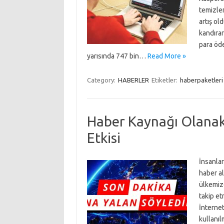
temizlem
artış ol
kandırar
para öde
yarısında 747 bin…
Read More »
Category:
HABERLER
Etiketler:
haberpaketleri
Haber Kaynağı Olanakl
Etkisi
İnsanlar
haber al
ülkemizd
takip et
İnternet
kullanıl