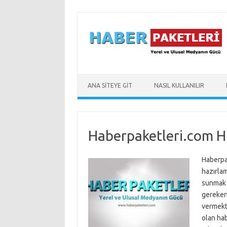
Skip to content
ANA SİTEYE GİT
NASIL KULLANILIR
Haberpaketleri.com H
Haberpa
hazırlam
sunmak ü
gereken 
vermekte
olan ha