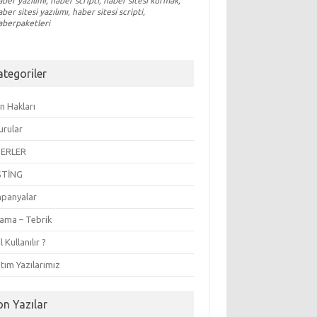
aber yazılımı, haber scripti, haber sitesi kurmak,
aber sitesi yazılımı, haber sitesi scripti,
aberpaketleri
ategoriler
n Hakları
urular
ERLER
STİNG
panyalar
lama – Tebrik
l Kullanılır ?
tım Yazılarımız
on Yazılar