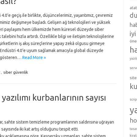
asıl?
ata
du
 4.0’e geçiş ile birlikte, düşüncelerimiz, yaşantımız, çevremiz
mimiz değişmeye başladı. Gelişen ağ teknolojileri ve yüksek
hab
veri paylaşımı hem ülkemizde hem küresel düzeyde siber
iy
talebini hızla artırdı. Özellikle bilgi ve iletişim teknolojilerine
öner
şirketlerin iş akış süreçlerine yapay zekâ olgusu girmeye
h
. Endüstri 4.0’e uyum sağlamak amacıyla global düzeyde
t gösteren…
Read More »
yazıl
serv
r
,
siber güvenlik
site
k
yazılımı kurbanlarının sayısı
scrip
ı
y
ho
r, sahte sistem temizleme programlarının saldırısına uğrayan
 sayısında iki kat artış olduğunu tespit etti.
tasar
ky açıklamasına göre, Kaspersky uzmanları, sahte sistem
kira